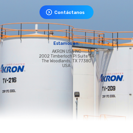
Contáctanos
Estamos en:
AKRON USA INC
2002 Timberloch PI Suite 94
The Woodlands, TX 77380
USA