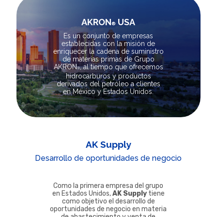
AKRON
USA
®
Es un conjunto de empresas
establecidas con la misión de
enriquecer
la cadena de suministro
de materias primas de Grupo
AKRON
,
al tiempo que ofrecemos
®
hidrocarburos y productos
derivados
del petróleo a clientes
en México y Estados Unidos.
AK Supply
Desarrollo de oportunidades de negocio
Como la primera empresa del grupo
en Estados Unidos,
AK Supply
tiene
como objetivo el desarrollo de
oportunidades de negocio en materia
de abastecimiento y venta de